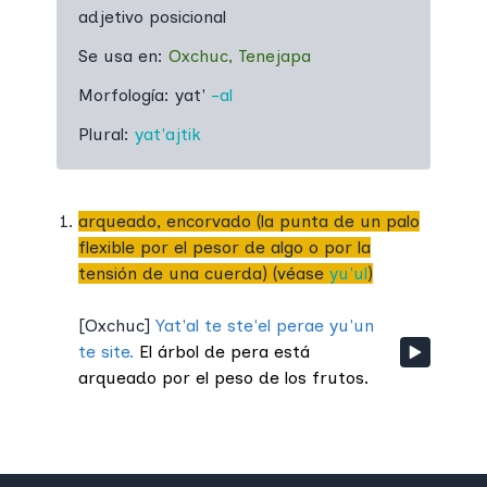
adjetivo posicional
Se usa en:
Oxchuc
,
Tenejapa
Morfología:
yat'
-al
Plural:
yat'ajtik
arqueado, encorvado (la punta de un palo
flexible por el pesor de algo o por la
tensión de una cuerda) (véase
yu'ul
)
[
Oxchuc
]
Yat'al te ste'el perae yu'un
te site.
El árbol de pera está
arqueado por el peso de los frutos.