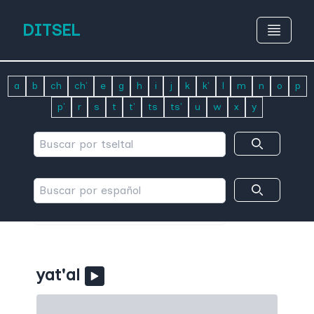
DITSEL
a
b
ch
ch'
e
g
h
i
j
k
k'
l
m
n
o
p
p'
r
s
t
t'
ts
ts'
u
w
x
y
yat'al