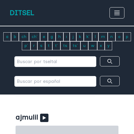
DITSEL
a
b
ch
ch'
e
g
h
i
j
k
k'
l
m
n
o
p
p'
r
s
t
t'
ts
ts'
u
w
x
y
ajmulil