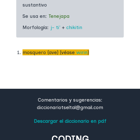
sustantivo
Se usa en:
Tenejapa
Morfología:
j-
ti'
+
chikitin
mosquero (ave) (véase
wirin
)
Comentarios y sugerencias:
diccionariotseltal@gmail.com
Descargar el diccionario en pdf
CODING