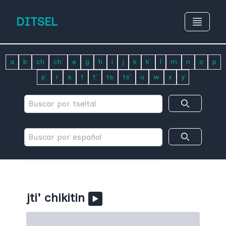
DITSEL
a
b
ch
ch'
e
g
h
i
j
k
k'
l
m
n
o
p
p'
r
s
t
t'
ts
ts'
u
w
x
y
jti' chikitin