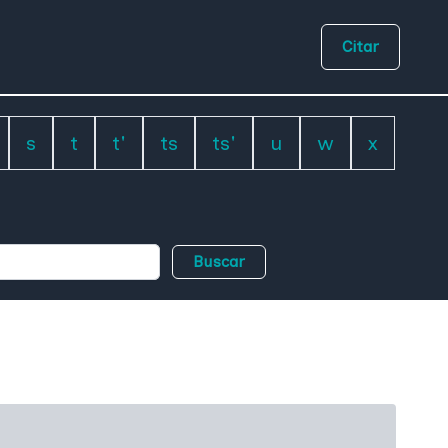
Citar
s
t
t'
ts
ts'
u
w
x
Buscar