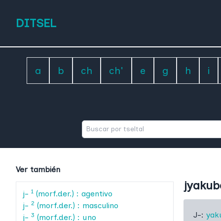
DITSEL
a
b
ch
ch'
e
g
h
i
Ver también
jyakub
1
j-
(morf.der.) : agentivo
2
j-
(morf.der.) : masculino
J-:
yak
3
j-
(morf.der.) : uno