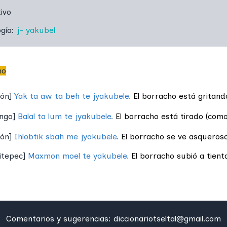
ivo
ogía:
j-
yakubel
ho
jón
]
Yak ta aw ta beh te jyakubele.
El borracho está gritand
ingo
]
Balal ta lum te jyakubele.
El borracho está tirado (como
jón
]
Ihlobtik sbah me jyakubele.
El borracho se ve asqueroso
itepec
]
Maxmon moel te yakubele.
El borracho subió a tient
Comentarios y sugerencias:
diccionariotseltal@gmail.com