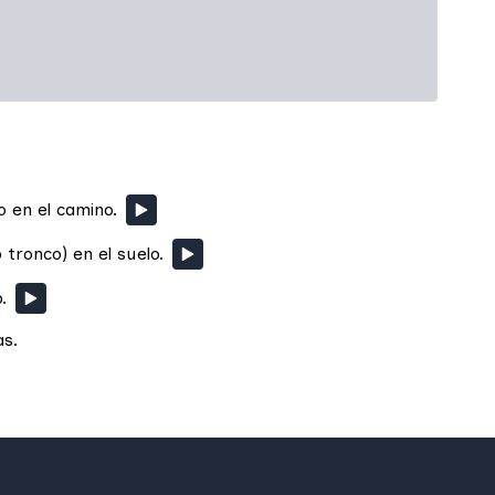
o en el camino.
 tronco) en el suelo.
.
as.