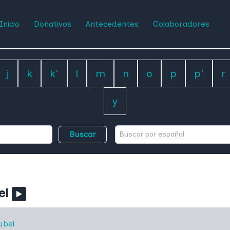
Inicio
Donativos
Antecedentes
Colaboradores
j
k
k'
l
m
n
o
p
p'
r
y
Buscar
el
ubel