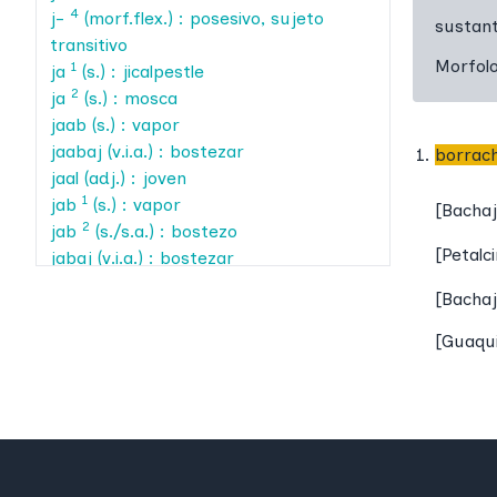
4
j-
(morf.flex.) : posesivo, sujeto
sustant
transitivo
Morfol
1
ja
(s.) : jicalpestle
2
ja
(s.) : mosca
jaab
(s.) : vapor
jaabaj
(v.i.a.) : bostezar
borrac
jaal
(adj.) : joven
1
jab
(s.) : vapor
[
Bacha
2
jab
(s./s.a.) : bostezo
[
Petalc
jabaj
(v.i.a.) : bostezar
jabanaj
(v.i.a.) : bostezar
[
Bacha
jaben
(s.) : hoja de plátano
jabil
(s.) : año
[
Guaqu
jach
(v.t.) : levantar
jachal
(adj.pos.) : levantado
jachtsa'
(s.) : escarabajo pelotero
jach'
(v.t.) : abrir (boca)
1
jach'
(v.t.) : masticar
2