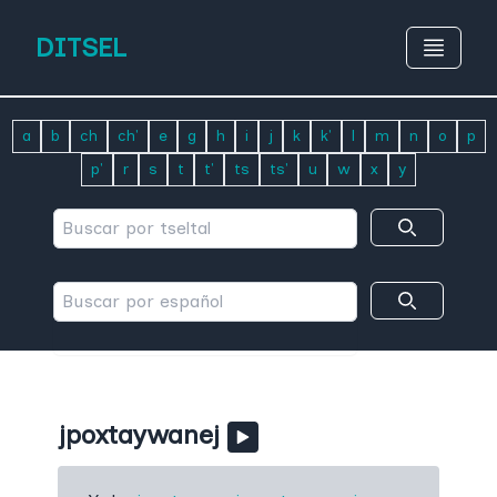
DITSEL
a
b
ch
ch'
e
g
h
i
j
k
k'
l
m
n
o
p
p'
r
s
t
t'
ts
ts'
u
w
x
y
jpoxtaywanej