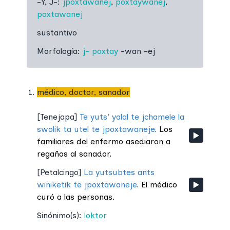
-Y, J-:
jpoxtawanej
,
poxtaywanej
,
poxtawanej
sustantivo
Morfología:
j-
poxtay
-wan -ej
médico, doctor, sanador
[
Tenejapa
]
Te yuts' yalal te jchamele la
swolik ta utel te jpoxtawaneje.
Los
familiares del enfermo asediaron a
regaños al sanador.
[
Petalcingo
]
La yutsubtes ants
winiketik te jpoxtawaneje.
El médico
curó a las personas.
Sinónimo(s):
loktor